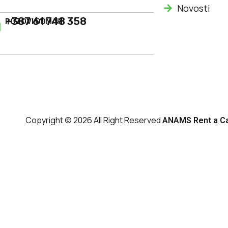
Novosti
+387 61 748 358
POZOVI ODMAH
Copyright © 2026 All Right Reserved
ANAMS Rent a C